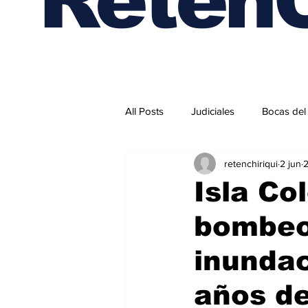
All Posts
Judiciales
Bocas del
retenchiriqui
2 jun
2
Internacionales
Isla Co
bombeo
inundac
años d