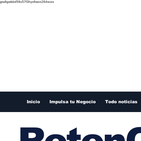
gta8gwbbd59u57f3hyx6woo264sceo
Inicio
Impulsa tu Negocio
Todo noticias
RetenC