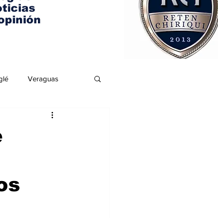
ticias
opinión
glé
Veraguas
e
os