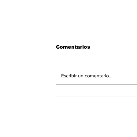
Comentarios
Escribir un comentario...
Familia de Anabel
Valdivia sigue
esperando confirmación
de ADN tras hallazgo de
restos en Chiriquí