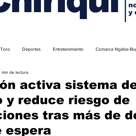
no
y 
 Toro
Deportes
Entretenimiento
Comarca Ngäbe-Bu
 min de lectura
lón activa sistema d
 y reduce riesgo de
iones tras más de d
e espera