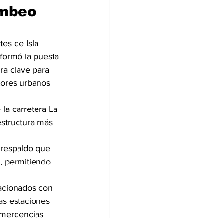
ombeo 
es de Isla 
formó la puesta 
ra clave para 
tores urbanos 
 la carretera La 
estructura más 
 respaldo que 
o, permitiendo 
acionados con 
las estaciones 
emergencias 