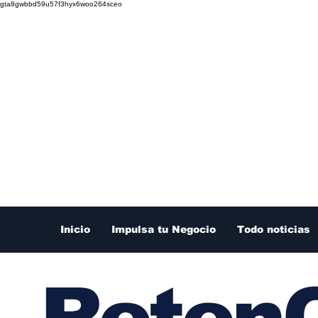
gta8gwbbd59u57f3hyx6woo264sceo
Inicio
Impulsa tu Negocio
Todo noticias
RetenC