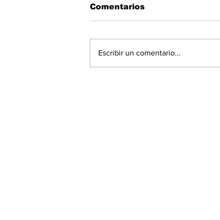
Comentarios
Escribir un comentario...
Polvo del Sahara llegará
a Panamá este fin de
semana: IMHPA
mantiene aviso de
vigilancia
Suscríbete a nuest