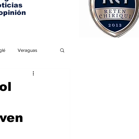
ticias
opinión
glé
Veraguas
ol
even