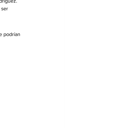
dríguez.
 ser 
e podrían 