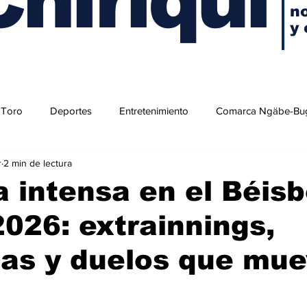
no
y 
 Toro
Deportes
Entretenimiento
Comarca Ngäbe-Bu
r
2 min de lectura
 intensa en el Béisb
026: extrainnings,
sas y duelos que mu