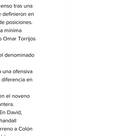
enso tras una 
 definieron en 
de posiciones.
la mínima 
o Omar Torrijos 
del denominado 
 una ofensiva 
 diferencia en 
en el noveno 
ntera.
En David, 
handall 
rreno a Colón 