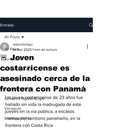
Entrada
All Posts
retenchiriqui
All Posts
14 mar 2025
1 min de lectura
🚨 Joven
Judiciales
costarricense es
Bocas del Toro
asesinado cerca de la
Deportes
frontera con Panamá
Entretenimiento
Un joven costarricense de 23 años fue 
Comarca Ngäbe-Buglé
hallado sin vida la madrugada de este 
Veraguas
jueves en la vía pública, a escasos 
Internacionales
metros del territorio panameño, en la 
frontera con Costa Rica.