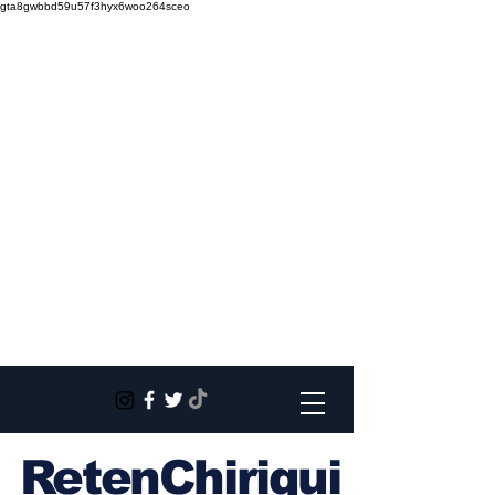
gta8gwbbd59u57f3hyx6woo264sceo
RetenChiriqui