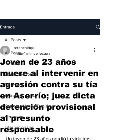
Entrada
All Posts
retenchiriqui
All Posts
4 mar
1 min de lectura
Joven de 23 años
Judiciales
muere al intervenir en
Bocas del Toro
agresión contra su tía
Deportes
en Aserrío; juez dicta
Entretenimiento
detención provisional
Comarca Ngäbe-Buglé
al presunto
Veraguas
responsable
Internacionales
Un joven de 23 años perdió la vida tras 