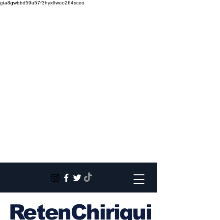
gta8gwbbd59u57f3hyx6woo264sceo
RetenChiriqui