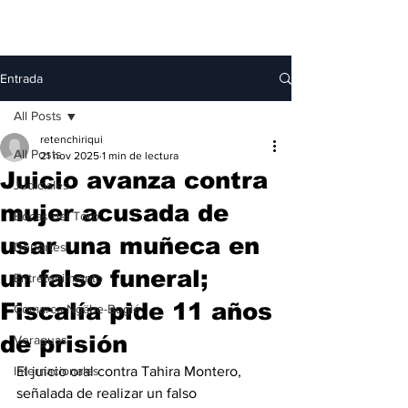
Entrada
All Posts
retenchiriqui
All Posts
21 nov 2025
1 min de lectura
Juicio avanza contra
Judiciales
mujer acusada de
Bocas del Toro
usar una muñeca en
Deportes
un falso funeral;
Entretenimiento
Fiscalía pide 11 años
Comarca Ngäbe-Buglé
de prisión
Veraguas
Internacionales
El juicio oral contra Tahira Montero, 
señalada de realizar un falso 