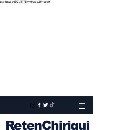
gta8gwbbd59u57f3hyx6woo264sceo
RetenChiriqui