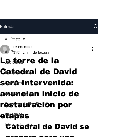
Entrada
All Posts
retenchiriqui
All Posts
3 jun
2 min de lectura
La torre de la
Judiciales
Catedral de David
Bocas del Toro
será intervenida:
Deportes
anuncian inicio de
Entretenimiento
restauración por
Comarca Ngäbe-Buglé
etapas
Veraguas
Internacionales
Catedral de David se 