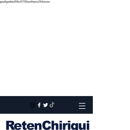
gta8gwbbd59u57f3hyx6woo264sceo
RetenChiriqui