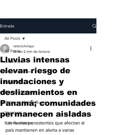
Entrada
All Posts
retenchiriqui
All Posts
13 abr
2 min de lectura
Lluvias intensas
Judiciales
elevan riesgo de
Bocas del Toro
inundaciones y
Deportes
deslizamientos en
Entretenimiento
Panamá; comunidades
Comarca Ngäbe-Buglé
permanecen aisladas
Veraguas
Internacionales
Las lluvias persistentes que afectan al 
país mantienen en alerta a varias 