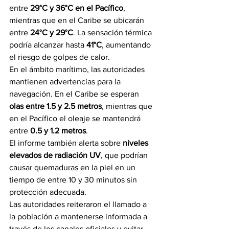
entre 
29°C y 36°C en el Pacífico
, 
mientras que en el Caribe se ubicarán 
entre 
24°C y 29°C
. La sensación térmica 
podría alcanzar hasta 
41°C
, aumentando 
el riesgo de golpes de calor.
En el ámbito marítimo, las autoridades 
mantienen advertencias para la 
navegación. En el Caribe se esperan 
olas entre 1.5 y 2.5 metros
, mientras que 
en el Pacífico el oleaje se mantendrá 
entre 
0.5 y 1.2 metros
.
El informe también alerta sobre 
niveles 
elevados de radiación UV
, que podrían 
causar quemaduras en la piel en un 
tiempo de entre 10 y 30 minutos sin 
protección adecuada.
Las autoridades reiteraron el llamado a 
la población a mantenerse informada a 
través de los canales oficiales y evitar 