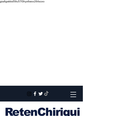
gta8gwbbd59u57f3hyx6woo264sceo
RetenChiriqui