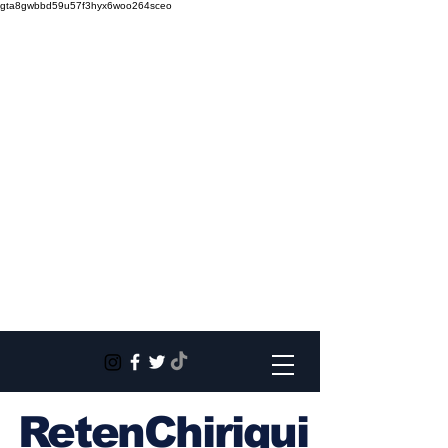
gta8gwbbd59u57f3hyx6woo264sceo
RetenChiriqui