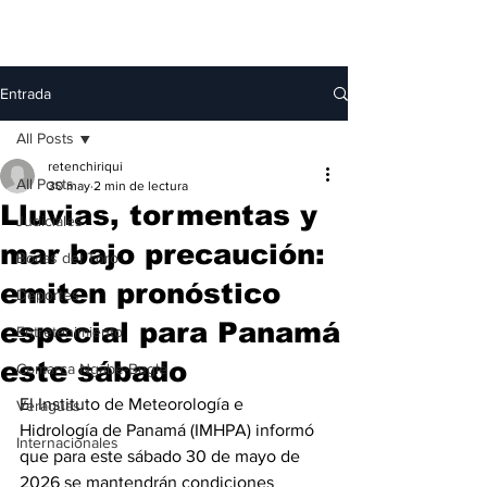
Entrada
All Posts
retenchiriqui
All Posts
30 may
2 min de lectura
Lluvias, tormentas y
Judiciales
mar bajo precaución:
Bocas del Toro
emiten pronóstico
Deportes
especial para Panamá
Entretenimiento
este sábado
Comarca Ngäbe-Buglé
El Instituto de Meteorología e 
Veraguas
Hidrología de Panamá (IMHPA) informó 
Internacionales
que para este sábado 30 de mayo de 
2026 se mantendrán condiciones 