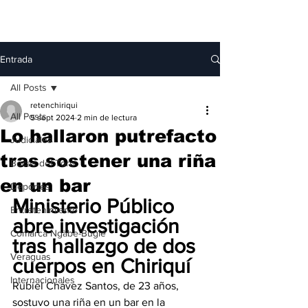
Entrada
All Posts
retenchiriqui
All Posts
5 sept 2024
2 min de lectura
Lo hallaron putrefacto
Judiciales
tras sostener una riña
Bocas del Toro
en un bar
Deportes
Ministerio Público 
Entretenimiento
abre investigación 
Comarca Ngäbe-Buglé
tras hallazgo de dos 
Veraguas
cuerpos en Chiriquí
Internacionales
Rubiel Chávez Santos, de 23 años, 
sostuvo una riña en un bar en la 