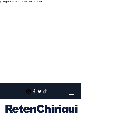
gta8gwbbd59u57f3hyx6woo264sceo
RetenChiriqui