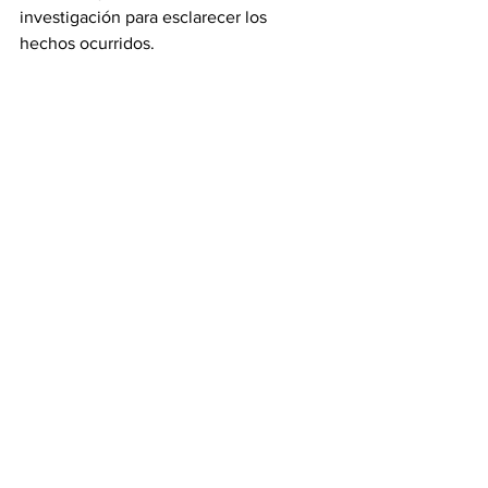
investigación para esclarecer los 
hechos ocurridos.
Ministerio Público abre investigación tras 
hallazgo de dos cuerpos en Chiriquí