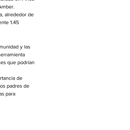
 Amber.
a, alrededor de 
ente 1.45 
omunidad y las 
herramienta 
nes que podrían 
rtancia de 
los padres de 
as para 