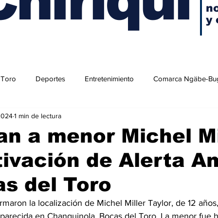
no
y 
 Toro
Deportes
Entretenimiento
Comarca Ngäbe-Bu
2024
1 min de lectura
an a menor Michel Mi
tivación de Alerta A
s del Toro
rmaron la localización de Michel Miller Taylor, de 12 años
arecida en Changuinola, Bocas del Toro. La menor fue h