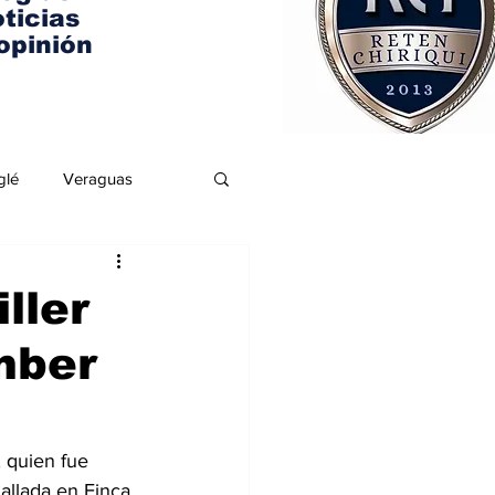
ticias
opinión
glé
Veraguas
ller
mber
, quien fue 
allada en Finca 