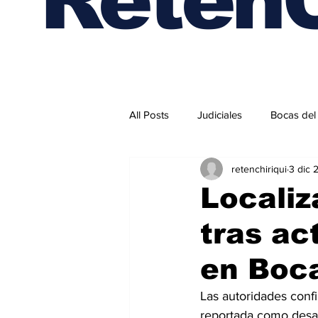
All Posts
Judiciales
Bocas del
retenchiriqui
3 dic 
Internacionales
Localiz
tras ac
en Boca
Las autoridades confi
reportada como desap