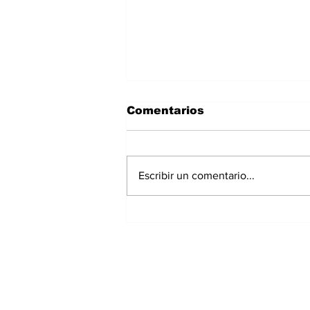
Comentarios
Escribir un comentario...
Panamá registra 348
homicidios hasta julio
de 2026; Chiriquí
acumula 15 casos