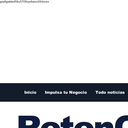
gta8gwbbd59u57f3hyx6woo264sceo
Inicio
Impulsa tu Negocio
Todo noticias
RetenC