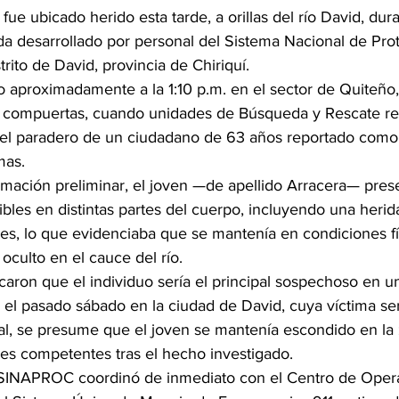
ue ubicado herido esta tarde, a orillas del río David, dur
a desarrollado por personal del Sistema Nacional de Prot
rito de David, provincia de Chiriquí.
o aproximadamente a la 1:10 p.m. en el sector de Quiteño,
s compuertas, cuando unidades de Búsqueda y Rescate re
 el paradero de un ciudadano de 63 años reportado como
mas.
mación preliminar, el joven —de apellido Arracera— pres
sibles en distintas partes del cuerpo, incluyendo una heri
es, lo que evidenciaba que se mantenía en condiciones fí
culto en el cauce del río.
icaron que el individuo sería el principal sospechoso en u
 el pasado sábado en la ciudad de David, cuya víctima se
al, se presume que el joven se mantenía escondido en la
des competentes tras el hecho investigado.
, SINAPROC coordinó de inmediato con el Centro de Oper