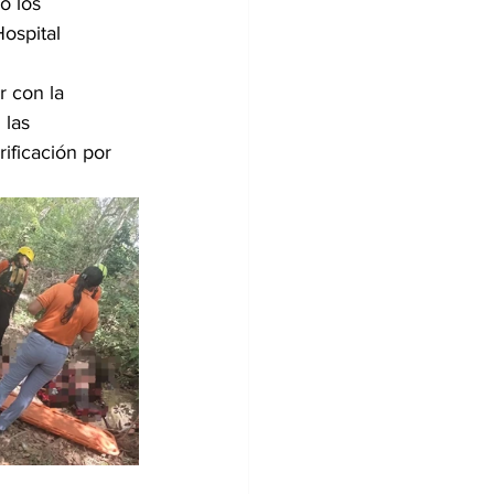
o los 
ospital 
r con la 
las 
ificación por 