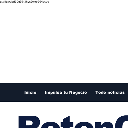
gta8gwbbd59u57f3hyx6woo264sceo
Inicio
Impulsa tu Negocio
Todo noticias
RetenC