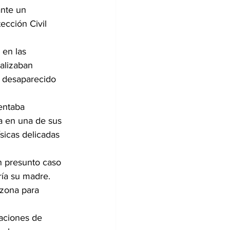
ante un 
ección Civil 
 en las 
alizaban 
 desaparecido 
entaba 
da en una de sus 
sicas delicadas 
n presunto caso 
ría su madre. 
 zona para 
aciones de 