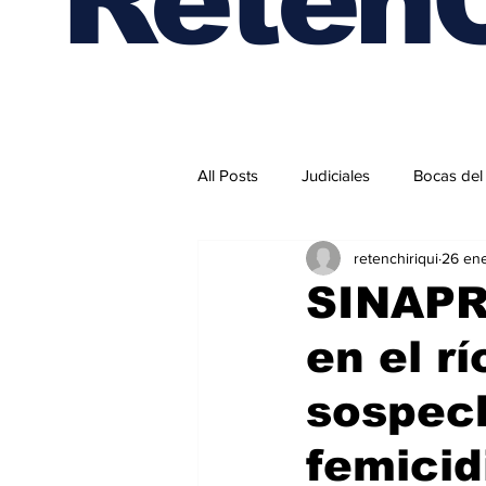
All Posts
Judiciales
Bocas del
retenchiriqui
26 en
Internacionales
SINAPRO
en el rí
sospec
femicid