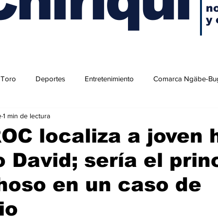
no
y 
 Toro
Deportes
Entretenimiento
Comarca Ngäbe-Bu
e
1 min de lectura
C localiza a joven 
o David; sería el prin
hoso en un caso de
io