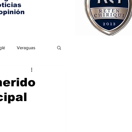
ticias
opinión
glé
Veraguas
herido
cipal