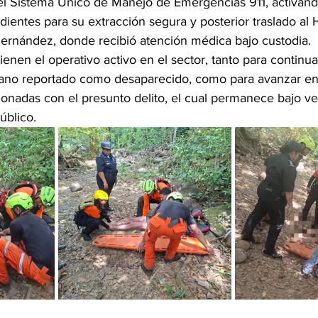
l Sistema Único de Manejo de Emergencias 911, activand
ientes para su extracción segura y posterior traslado al H
Hernández, donde recibió atención médica bajo custodia.
enen el operativo activo en el sector, tanto para continua
ano reportado como desaparecido, como para avanzar en 
ionadas con el presunto delito, el cual permanece bajo ver
úblico.