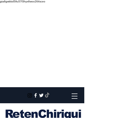
gta8gwbbd59u57f3hyx6woo264sceo
RetenChiriqui