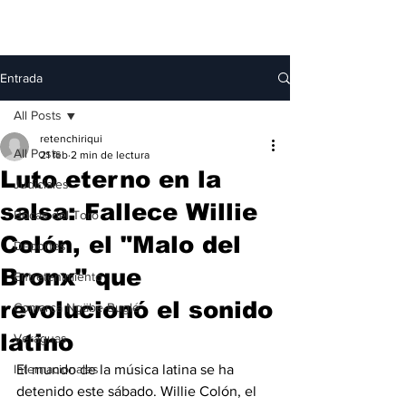
Entrada
All Posts
retenchiriqui
All Posts
21 feb
2 min de lectura
Luto eterno en la
Judiciales
salsa: Fallece Willie
Bocas del Toro
Colón, el "Malo del
Deportes
Bronx" que
Entretenimiento
revolucionó el sonido
Comarca Ngäbe-Buglé
latino
Veraguas
Internacionales
El mundo de la música latina se ha 
detenido este sábado. Willie Colón, el 