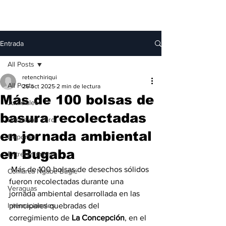
Entrada
All Posts
retenchiriqui
All Posts
26 oct 2025
2 min de lectura
Más de 100 bolsas de
Judiciales
basura recolectadas
Bocas del Toro
en jornada ambiental
Deportes
en Bugaba
Entretenimiento
 Más de 100 bolsas de desechos sólidos 
Comarca Ngäbe-Buglé
fueron recolectadas durante una 
Veraguas
jornada ambiental desarrollada en las 
Internacionales
principales quebradas del 
corregimiento de 
La Concepción
, en el 