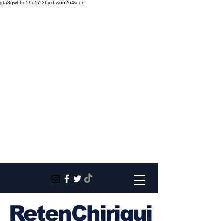
gta8gwbbd59u57f3hyx6woo264sceo
RetenChiriqui