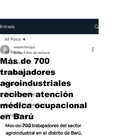
Entrada
All Posts
retenchiriqui
All Posts
5 mar
1 min de lectura
Más de 700
Judiciales
trabajadores
Bocas del Toro
agroindustriales
Deportes
reciben atención
Entretenimiento
médica ocupacional
Comarca Ngäbe-Buglé
en Barú
Veraguas
Internacionales
Más de 
700 trabajadores del sector 
agroindustrial en el distrito de Barú, 