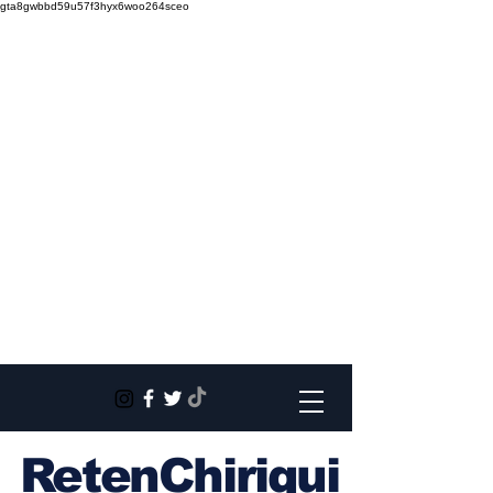
gta8gwbbd59u57f3hyx6woo264sceo
RetenChiriqui