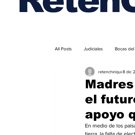
All Posts
Judiciales
Bocas del
retenchiriqui
8 dic 
Internacionales
Madres
el futu
apoyo 
En medio de los pai
tierra, la falta de el