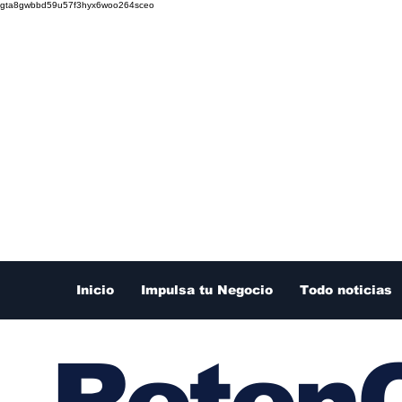
gta8gwbbd59u57f3hyx6woo264sceo
Inicio
Impulsa tu Negocio
Todo noticias
RetenC