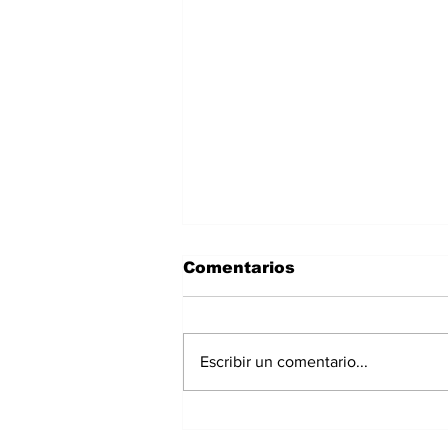
Comentarios
Escribir un comentario...
Polvo del Sahara llegará
a Panamá este fin de