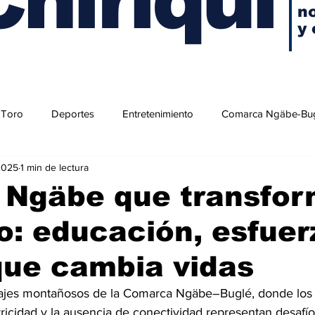
no
y 
 Toro
Deportes
Entretenimiento
Comarca Ngäbe-Bu
2025
1 min de lectura
 Ngäbe que transfo
ro: educación, esfuer
que cambia vidas
sajes montañosos de la Comarca Ngäbe–Buglé, donde los
ectricidad y la ausencia de conectividad representan desafíos