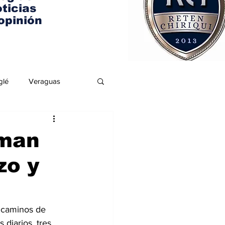
ticias
opinión
glé
Veraguas
rman
zo y
 caminos de 
 diarios, tres 