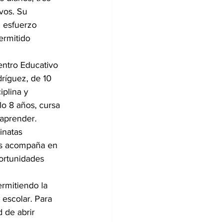
vos. Su 
 esfuerzo 
rmitido 
ntro Educativo 
ríguez, de 10 
plina y 
o 8 años, cursa 
aprender.
inatas 
los acompaña en 
ortunidades 
rmitiendo la 
 escolar. Para 
 de abrir 