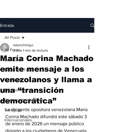
Entrada
All Posts
retenchiriqui
All Posts
3 ene
1 min de lectura
María Corina Machado
Judiciales
emite mensaje a los
Bocas del Toro
venezolanos y llama a
Deportes
una “transición
Entretenimiento
democrática”
Comarca Ngäbe-Buglé
La dirigente opositora venezolana María 
Veraguas
Corina Machado difundió este sábado 3 
Internacionales
de enero de 2026 un mensaje público 
dirigido a los ciudadanos de Venezuela, 