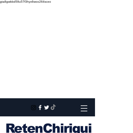
gta8gwbbd59u57f3hyx6woo264sceo
RetenChiriqui