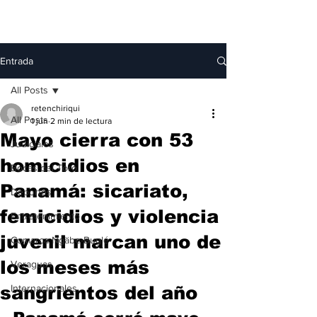
Entrada
All Posts
retenchiriqui
All Posts
1 jun
2 min de lectura
Mayo cierra con 53
Judiciales
homicidios en
Bocas del Toro
Panamá: sicariato,
Deportes
femicidios y violencia
Entretenimiento
juvenil marcan uno de
Comarca Ngäbe-Buglé
los meses más
Veraguas
sangrientos del año
Internacionales