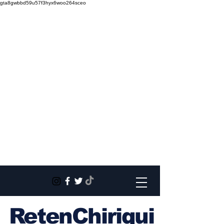
gta8gwbbd59u57f3hyx6woo264sceo
RetenChiriqui