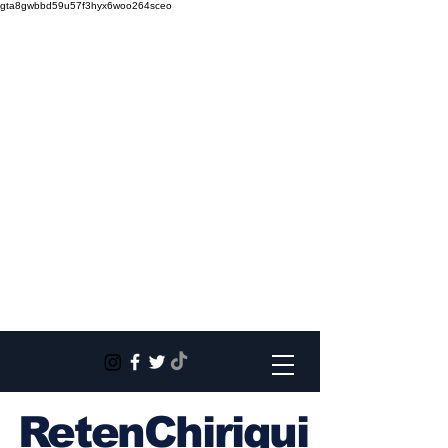
gta8gwbbd59u57f3hyx6woo264sceo
RetenChiriqui