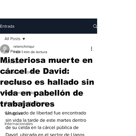
Entrada
All Posts
retenchiriqui
All Posts
1 abr
1 min de lectura
Misteriosa muerte en
Judiciales
cárcel de David:
Bocas del Toro
recluso es hallado sin
Deportes
vida en pabellón de
Entretenimiento
trabajadores
Comarca Ngäbe-Buglé
Un privado de libertad fue encontrado 
Veraguas
sin vida la tarde de este martes dentro 
Internacionales
de su celda en la cárcel pública de 
David, ubicada en el sector de Llanos 