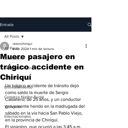
Entrada
All Posts
retenchiriqui
All Posts
8 dic 2024
1 min de lectura
Muere pasajero en
Judiciales
trágico accidente en
Bocas del Toro
Chiriquí
Deportes
Un trágico accidente de tránsito dejó 
Entretenimiento
como saldo la muerte de Sergio 
Comarca Ngäbe-Buglé
Caballero, de 25 años, y un conductor 
gravemente herido en la madrugada del 
Veraguas
sábado en la vía hacia San Pablo Viejo, 
Internacionales
en la provincia de Chiriquí.
El siniestro, que ocurrió a las 3:45 a.m., 