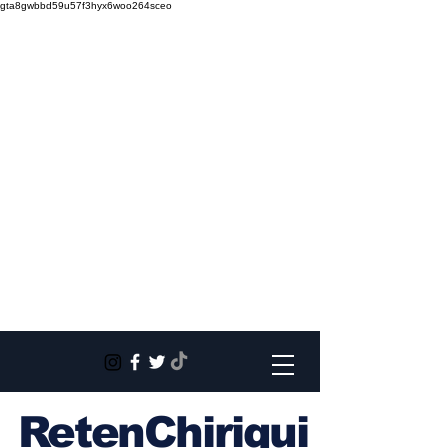
gta8gwbbd59u57f3hyx6woo264sceo
RetenChiriqui