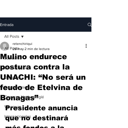
Entrada
All Posts
retenchiriqui
All Posts
28 may
2 min de lectura
Mulino endurece
Judiciales
postura contra la
Bocas del Toro
UNACHI: “No será un
Deportes
feudo de Etelvina de
Entretenimiento
Bonagas”
Comarca Ngäbe-Buglé
Presidente anuncia 
Veraguas
Internacionales
que no destinará 
más fondos a la 