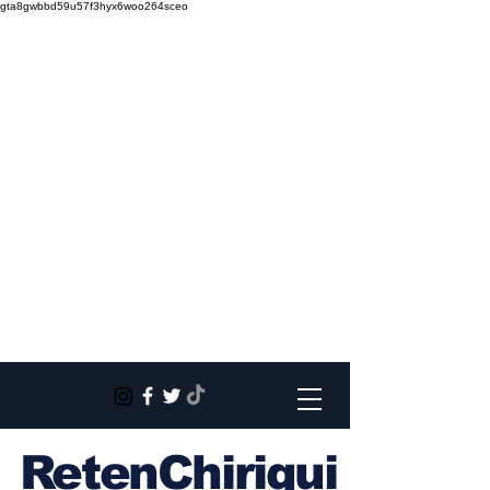
gta8gwbbd59u57f3hyx6woo264sceo
RetenChiriqui