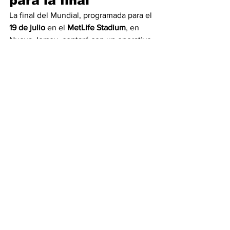
para la final
La final del Mundial, programada para el 
19 de julio
 en el 
MetLife Stadium
, en 
Nueva Jersey, contará con un operativo 
especial al haber sido catalogada como 
un 
Evento Nacional de Seguridad 
Especial (NSSE)
.
El despliegue incluirá vigilancia 
reforzada, inteligencia federal, sistemas 
antidrones y un amplio dispositivo de 
protección para garantizar el desarrollo 
seguro del encuentro.
Las autoridades estadounidenses 
reiteraron el llamado a pilotos 
recreativos y operadores profesionales 
para respetar las restricciones 
temporales y evitar sanciones que 
podrían derivar en consecuencias 
económicas y penales.