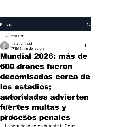
Entrada
All Posts
retenchiriqui
All Posts
7 jul
3 min de lectura
Mundial 2026: más de
Judiciales
600 drones fueron
Bocas del Toro
decomisados cerca de
Deportes
los estadios;
Entretenimiento
autoridades advierten
Comarca Ngäbe-Buglé
fuertes multas y
Veraguas
procesos penales
Internacionales
La seguridad aérea durante la Copa 