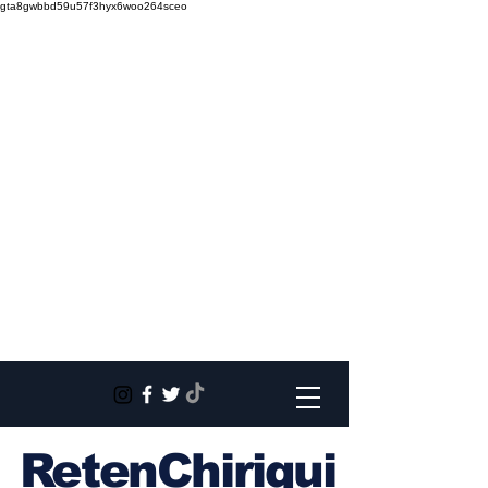
gta8gwbbd59u57f3hyx6woo264sceo
RetenChiriqui