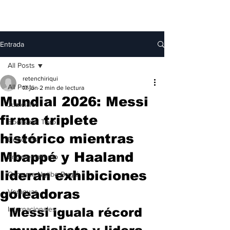
Entrada
All Posts
retenchiriqui
All Posts
17 jun
2 min de lectura
Mundial 2026: Messi
Judiciales
firma triplete
Bocas del Toro
histórico mientras
Deportes
Mbappé y Haaland
Entretenimiento
lideran exhibiciones
Comarca Ngäbe-Buglé
goleadoras
Veraguas
Internacionales
Messi iguala récord 