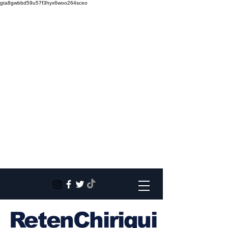
gta8gwbbd59u57f3hyx6woo264sceo
RetenChiriqui