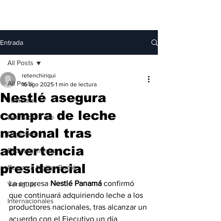
Entrada
All Posts
retenchiriqui
All Posts
16 ago 2025
1 min de lectura
Nestlé asegura
Judiciales
compra de leche
Bocas del Toro
nacional tras
Deportes
advertencia
Entretenimiento
presidencial
Comarca Ngäbe-Buglé
La empresa 
Nestlé Panamá
 confirmó 
Veraguas
que continuará adquiriendo leche a los 
Internacionales
productores nacionales, tras alcanzar un 
acuerdo con el Ejecutivo un día 