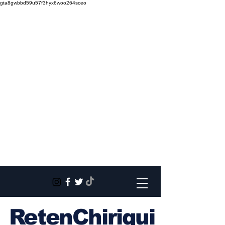
gta8gwbbd59u57f3hyx6woo264sceo
RetenChiriqui