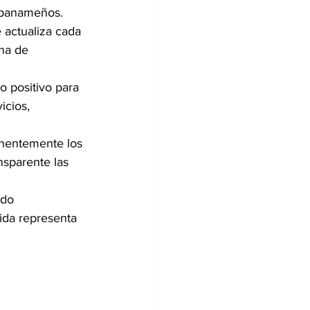
s panameños.
 actualiza cada 
na de 
 positivo para 
icios, 
anentemente los 
nsparente las 
ado 
ida representa 