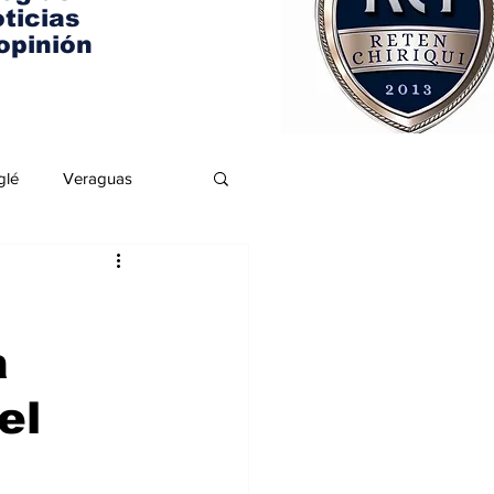
ticias
opinión
glé
Veraguas
a
el