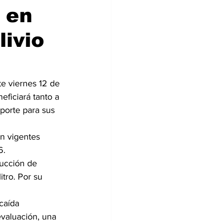
 en 
ivio 
te viernes 12 de 
ficiará tanto a 
porte para sus 
n vigentes 
6.
ducción de 
itro. Por su 
caída 
evaluación, una 