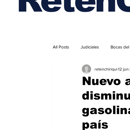
All Posts
Judiciales
Bocas del
retenchiriqui
12 jun
Internacionales
Nuevo al
disminu
gasolin
país