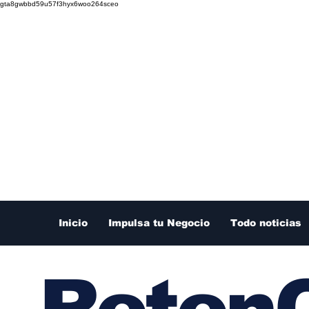
gta8gwbbd59u57f3hyx6woo264sceo
Inicio
Impulsa tu Negocio
Todo noticias
RetenC