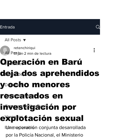
Entrada
All Posts
retenchiriqui
All Posts
17 jun
2 min de lectura
Operación en Barú
Judiciales
deja dos aprehendidos
Bocas del Toro
y ocho menores
Deportes
rescatados en
Entretenimiento
investigación por
Comarca Ngäbe-Buglé
explotación sexual
Veraguas
Internacionales
Una operación conjunta desarrollada 
por la Policía Nacional, el Ministerio 