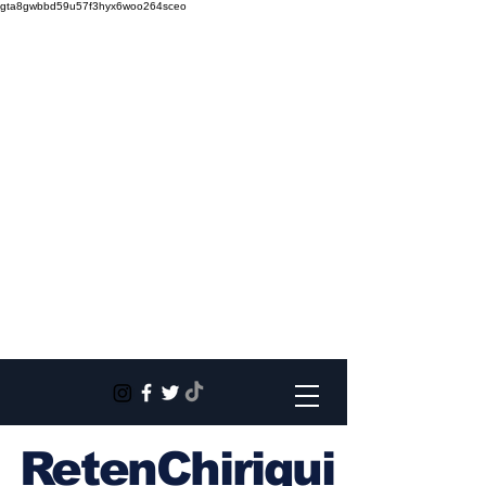
gta8gwbbd59u57f3hyx6woo264sceo
RetenChiriqui