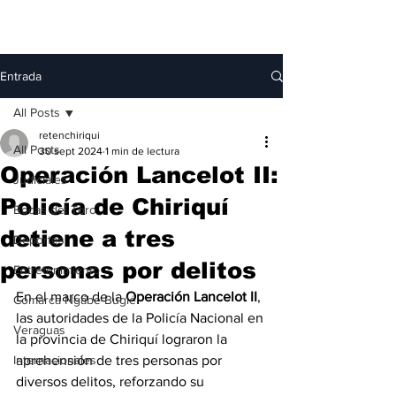
Entrada
All Posts
retenchiriqui
All Posts
30 sept 2024
1 min de lectura
Operación Lancelot II:
Judiciales
Policía de Chiriquí
Bocas del Toro
detiene a tres
Deportes
personas por delitos
Entretenimiento
En el marco de la 
Operación Lancelot II
, 
Comarca Ngäbe-Buglé
las autoridades de la Policía Nacional en 
Veraguas
la provincia de Chiriquí lograron la 
Internacionales
aprehensión de tres personas por 
diversos delitos, reforzando su 