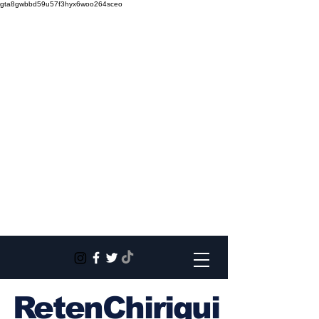
gta8gwbbd59u57f3hyx6woo264sceo
RetenChiriqui