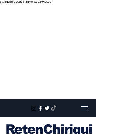
gta8gwbbd59u57f3hyx6woo264sceo
RetenChiriqui