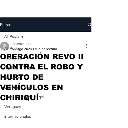
Entrada
All Posts
retenchiriqui
All Posts
29 ago 2024
1 min de lectura
OPERACIÓN REVO II
Judiciales
CONTRA EL ROBO Y
Bocas del Toro
HURTO DE
Deportes
VEHÍCULOS EN
Entretenimiento
CHIRIQUÍ
Comarca Ngäbe-Buglé
Veraguas
Internacionales