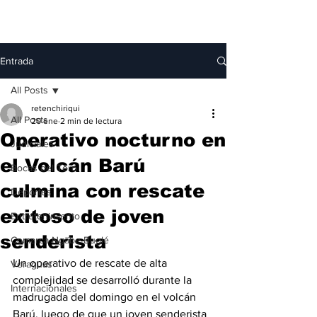
Entrada
All Posts
retenchiriqui
All Posts
20 ene
2 min de lectura
Operativo nocturno en
Judiciales
el Volcán Barú
Bocas del Toro
culmina con rescate
Deportes
exitoso de joven
Entretenimiento
senderista
Comarca Ngäbe-Buglé
Un operativo de rescate de alta 
Veraguas
complejidad se desarrolló durante la 
Internacionales
madrugada del domingo en el volcán 
Barú, luego de que un joven senderista 