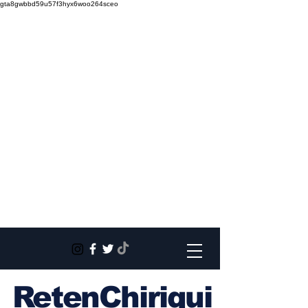
gta8gwbbd59u57f3hyx6woo264sceo
RetenChiriqui