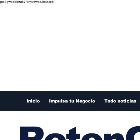
gta8gwbbd59u57f3hyx6woo264sceo
Inicio
Impulsa tu Negocio
Todo noticias
RetenC