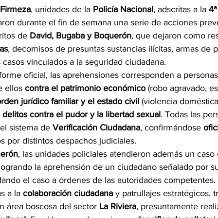
 Firmeza
, unidades de la 
Policía Nacional
, adscritas a la 
4ª
laron durante el fin de semana una serie de acciones prev
ritos de 
David, Bugaba y Boquerón
, que dejaron como res
as
, decomisos de presuntas sustancias ilícitas, armas de pe
s casos vinculados a la seguridad ciudadana.
forme oficial, las aprehensiones corresponden a personas
e ellos 
contra el patrimonio económico
 (robo agravado, es
rden jurídico familiar y el estado civil
 (violencia doméstic
 
delitos contra el pudor y la libertad sexual
. Todas las per
el sistema de 
Verificación Ciudadana
, confirmándose 
ofi
s por distintos despachos judiciales.
erón
, las unidades policiales atendieron además un caso 
 logrando la aprehensión de un ciudadano señalado por su
dando el caso a órdenes de las autoridades competentes.
s a la 
colaboración ciudadana
 y patrullajes estratégicos, 
n área boscosa del sector 
La Riviera
, presuntamente real