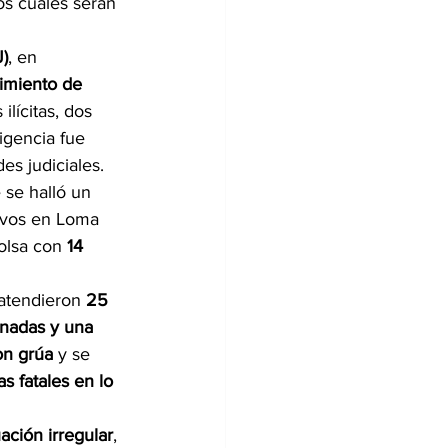
los cuales serán 
J)
, en 
imiento de 
lícitas, dos 
ligencia fue 
es judiciales.
 se halló un 
tivos en Loma 
olsa con 
14 
 atendieron 
25 
onadas y una 
on grúa
 y se 
s fatales en lo 
ación irregular
, 