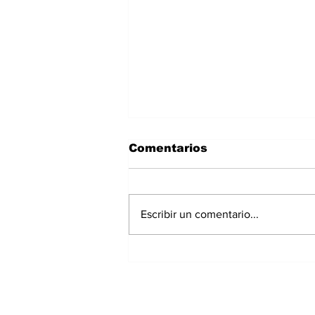
Comentarios
Escribir un comentario...
Panamá registra 348
homicidios hasta julio
de 2026; Chiriquí
acumula 15 casos