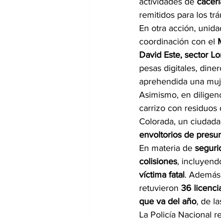
actividades de 
cacerí
remitidos para los tr
En otra acción, unida
coordinación con el 
David Este, sector L
pesas digitales, diner
aprehendida una muj
Asimismo, en diligenc
carrizo con residuos 
Colorada, un ciudada
envoltorios de presu
En materia de 
seguri
colisiones
, incluyend
víctima fatal
. Además,
retuvieron 
36 licenci
que va del año
, de l
La Policía Nacional re