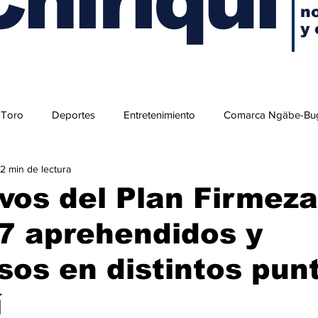
no
y 
 Toro
Deportes
Entretenimiento
Comarca Ngäbe-Bu
2 min de lectura
vos del Plan Firmeza
7 aprehendidos y
os en distintos pun
í