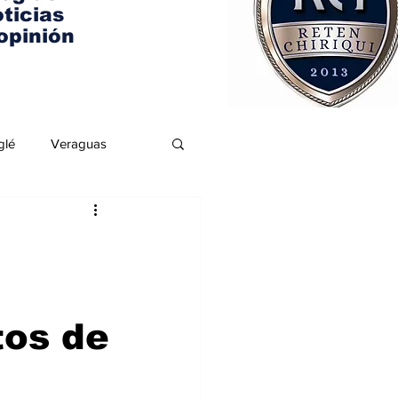
ticias
opinión
glé
Veraguas
tos de