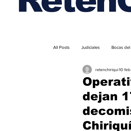
All Posts
Judiciales
Bocas del
retenchiriqui
10 feb
Internacionales
Operati
dejan 1
decomis
Chiriqu