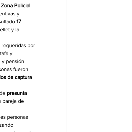
 Zona Policial 
entivas y 
ultado 
17 
llet y la 
 requeridas por 
tafa y 
a y pensión 
sonas fueron 
cios de captura 
de 
presunta 
 pareja de 
tres personas 
izando 