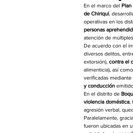
En el marco del 
Plan
de Chiriquí
, desarrol
operativas en los dist
personas aprehendid
atención de múltiple
De acuerdo con el in
diversos delitos, entr
extorsión), 
contra el o
alimenticia), así como
verificadas mediante 
y conducción
 emitido
En el distrito de 
Boqu
violencia doméstica
,
agresión verbal, que
Paralelamente, gracia
fueron ubicadas en u