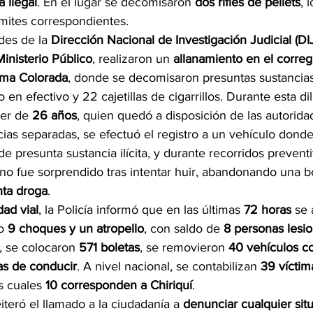
a ilegal
. En el lugar se decomisaron 
dos rifles de pellets
, 
ámites correspondientes.
des de la 
Dirección Nacional de Investigación Judicial (DI
Ministerio Público
, realizaron un 
allanamiento en el correg
oma Colorada
, donde se decomisaron presuntas sustancias i
o en efectivo y 22 cajetillas de cigarrillos. Durante esta di
er de 
26 años
, quien quedó a disposición de las autoridad
ias separadas, se efectuó el registro a un vehículo donde
de presunta sustancia ilícita, y durante recorridos preven
no fue sorprendido tras intentar huir, abandonando una b
nta droga
.
dad vial
, la Policía informó que en las últimas 
72 horas
 se
o 
9 choques y un atropello
, con saldo de 
8 personas lesi
 se colocaron 
571 boletas
, se removieron 
40 vehículos c
as de conducir
. A nivel nacional, se contabilizan 
39 víctima
as cuales 
10 corresponden a Chiriquí
.
iteró el llamado a la ciudadanía a 
denunciar cualquier situ