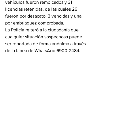
vehículos fueron remolcados y 31 
licencias retenidas, de las cuales 26 
fueron por desacato, 3 vencidas y una 
por embriaguez comprobada.
La Policía reiteró a la ciudadanía que 
cualquier situación sospechosa puede 
ser reportada de forma anónima a través 
de la Línea de WhatsApp 6900-2484, 
recordando que la información 
oportuna es clave para preservar la 
seguridad.
Ver todo
Entradas recientes