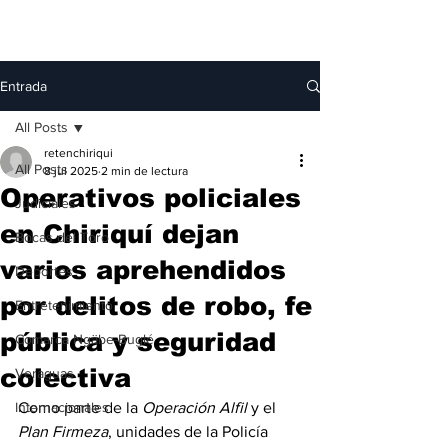
Entrada
All Posts
retenchiriqui
All Posts
8 jul 2025
2 min de lectura
Operativos policiales
Judiciales
en Chiriquí dejan
Bocas del Toro
varios aprehendidos
Deportes
por delitos de robo, fe
Entretenimiento
pública y seguridad
Comarca Ngäbe-Buglé
colectiva
Veraguas
Internacionales
Como parte de la 
Operación Alfil
 y el 
Plan Firmeza
, unidades de la Policía 