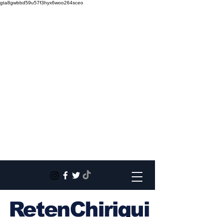
gta8gwbbd59u57f3hyx6woo264sceo
RetenChiriqui