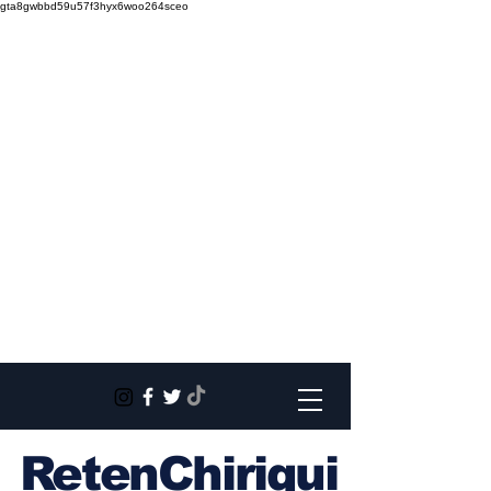
gta8gwbbd59u57f3hyx6woo264sceo
RetenChiriqui