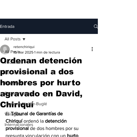
Entrada
All Posts
retenchiriqui
All Posts
15 mar 2025
1 min de lectura
Ordenan detención
Judiciales
provisional a dos
Bocas del Toro
hombres por hurto
Deportes
agravado en David,
Entretenimiento
Chiriquí
Comarca Ngäbe-Buglé
El 
Tribunal de Garantías de 
Veraguas
Chiriquí
 ordenó la 
detención 
Internacionales
provisional
 de dos hombres por su 
presunta vinculación con un 
hurto 