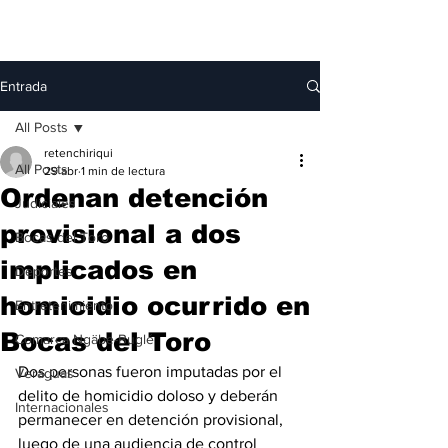
Entrada
All Posts
retenchiriqui
All Posts
29 abr
1 min de lectura
Ordenan detención
Judiciales
provisional a dos
Bocas del Toro
implicados en
Deportes
homicidio ocurrido en
Entretenimiento
Bocas del Toro
Comarca Ngäbe-Buglé
Dos personas fueron imputadas por el 
Veraguas
delito de homicidio doloso y deberán 
Internacionales
permanecer en detención provisional, 
luego de una audiencia de control 