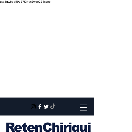
gta8gwbbd59u57f3hyx6woo264sceo
RetenChiriqui