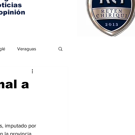
ticias
opinión
glé
Veraguas
nal a
s, imputado por 
 la provincia 