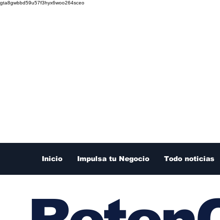
gta8gwbbd59u57f3hyx6woo264sceo
Inicio
Impulsa tu Negocio
Todo noticias
RetenC