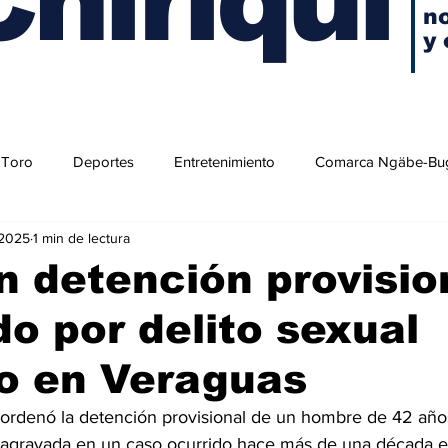
no
y 
 Toro
Deportes
Entretenimiento
Comarca Ngäbe-Bu
 2025
1 min de lectura
 detención provisio
o por delito sexual
o en Veraguas
 ordenó la detención provisional de un hombre de 42 año
ón agravada en un caso ocurrido hace más de una década en