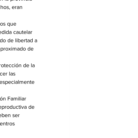
hos, eran 
tos que 
edida cautelar 
o de libertad a 
 aproximado de 
otección de la 
cer las 
especialmente 
ón Familiar 
eproductiva de 
eben ser 
entros 