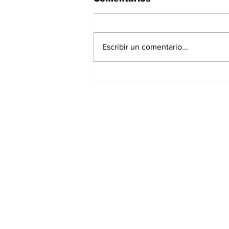
Escribir un comentario...
Exrepresentante de
Chiriquí irá a prisión
preventiva por
investigación de
presunto peculado;
extesorera recibe
medidas cautelares
Suscríbete a nuest