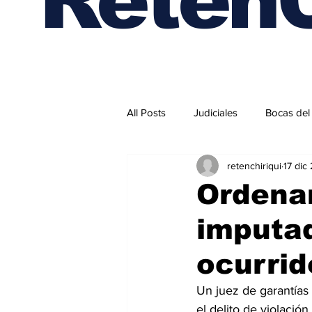
All Posts
Judiciales
Bocas del
retenchiriqui
17 dic
Internacionales
Ordenan
imputad
ocurrid
Un juez de garantías
el delito de violaci