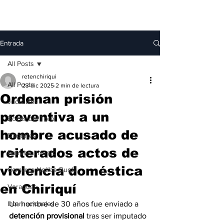
Entrada
All Posts
retenchiriqui
All Posts
23 dic 2025
2 min de lectura
Ordenan prisión
Judiciales
preventiva a un
Bocas del Toro
hombre acusado de
Deportes
reiterados actos de
Entretenimiento
violencia doméstica
Comarca Ngäbe-Buglé
en Chiriquí
Veraguas
Internacionales
Un hombre de 30 años fue enviado a 
detención provisional
 tras ser imputado 