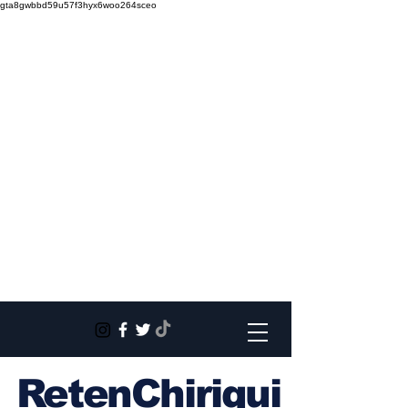
gta8gwbbd59u57f3hyx6woo264sceo
RetenChiriqui