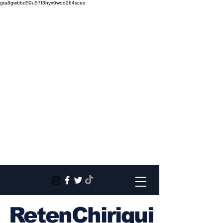
gta8gwbbd59u57f3hyx6woo264sceo
RetenChiriqui