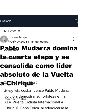
Entrada
All Posts
retenchiriqui
All Posts
24 nov 2025
1 min de lectura
Pablo Mudarra domina
Judiciales
la cuarta etapa y se
Bocas del Toro
consolida como líder
Deportes
absoluto de la Vuelta
Entretenimiento
a Chiriquí
Comarca Ngäbe-Buglé
El ciclista costarricense Pablo Mudarra 
Veraguas
volvió a demostrar su fortaleza en la 
Internacionales
XLV Vuelta Ciclista Internacional a 
Chiriquí, Copa Telca, al adjudicarse la 