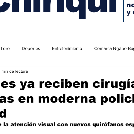
no
y 
 Toro
Deportes
Entretenimiento
Comarca Ngäbe-Bu
 min de lectura
es ya reciben cirugí
as en moderna policl
d
ce la atención visual con nuevos quirófanos es