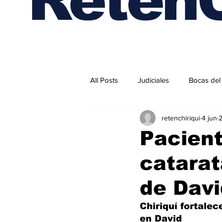
All Posts
Judiciales
Bocas del
retenchiriqui
4 jun
2
Internacionales
Pacient
catarat
de Davi
Chiriquí fortale
en David