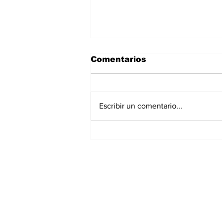
Comentarios
Escribir un comentario...
Exrepresentante de
Chiriquí irá a prisión
preventiva por
investigación de
presunto peculado;
extesorera recibe
medidas cautelares
Suscríbete a nuest