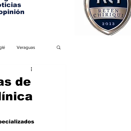
ticias
opinión
glé
Veraguas
as de
ínica
pecializados 