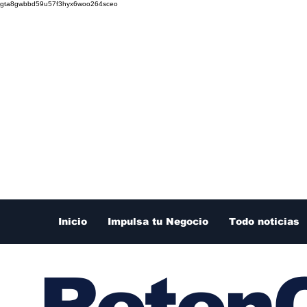
gta8gwbbd59u57f3hyx6woo264sceo
Inicio
Impulsa tu Negocio
Todo noticias
RetenC