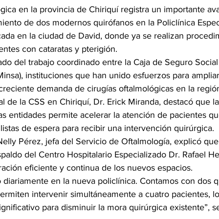
gica en la provincia de Chiriquí registra un importante av
iento de dos modernos quirófanos en la Policlínica Especi
cada en la ciudad de David, donde ya se realizan procedi
entes con cataratas y pterigión.
ltado del trabajo coordinado entre la Caja de Seguro Social 
Minsa), instituciones que han unido esfuerzos para ampliar
creciente demanda de cirugías oftalmológicas en la regió
nal de la CSS en Chiriquí, Dr. Erick Miranda, destacó que l
as entidades permite acelerar la atención de pacientes q
stas de espera para recibir una intervención quirúrgica.
Nelly Pérez, jefa del Servicio de Oftalmología, explicó que 
spaldo del Centro Hospitalario Especializado Dr. Rafael He
ación eficiente y continua de los nuevos espacios.
diariamente en la nueva policlínica. Contamos con dos q
ermiten intervenir simultáneamente a cuatro pacientes, l
gnificativo para disminuir la mora quirúrgica existente”, se