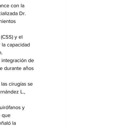
ance con la 
alizada Dr. 
mientos 
(CSS) y el 
 la capacidad 
n.
a integración de 
ue durante años 
las cirugías se 
rnández L., 
uirófanos y 
o que 
ñaló la 