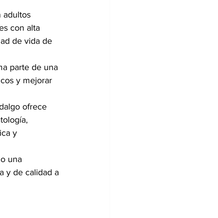
 adultos 
es con alta 
dad de vida de 
ma parte de una 
icos y mejorar 
idalgo ofrece 
ología, 
ica y 
do una 
a y de calidad a 