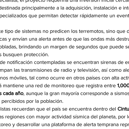
ialista, el proyecto requeriría una inversión inicial cerca
 destinada principalmente a la adquisición, instalación e in
pecializados que permitan detectar rápidamente un evento
e tipo de sistemas no predicen los terremotos, sino que d
cas y envían una alerta antes de que las ondas más destru
pobladas, brindando un margen de segundos que puede se
s busquen protección.
s de notificación contempladas se encuentran sirenas de 
pan las transmisiones de radio y televisión, así como ale
nos móviles, tal como ocurre en otros países con alta acti
 mantiene una red de monitoreo que registra entre 
1,000
s cada año
, aunque la gran mayoría corresponde a sismos
percibidos por la población.
istas recuerdan que el país se encuentra dentro del 
Cint
las regiones con mayor actividad sísmica del planeta, por l
toreo y desarrollar una plataforma de alerta temprana rep