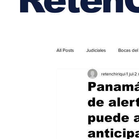
All Posts
Judiciales
Bocas del
retenchiriqui
1 jul
2 
Internacionales
Panamá
de aler
puede a
anticip