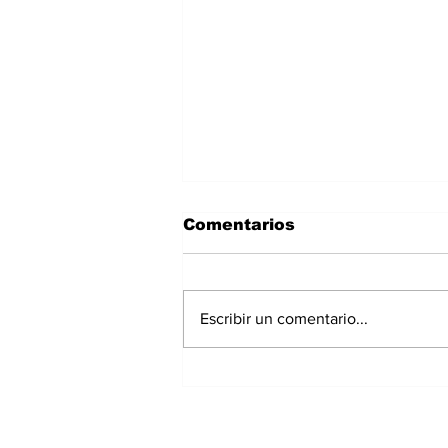
Comentarios
Escribir un comentario...
Polvo del Sahara llegará
a Panamá este fin de
semana: IMHPA
mantiene aviso de