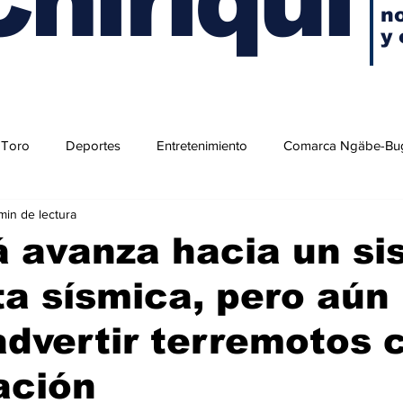
no
y 
 Toro
Deportes
Entretenimiento
Comarca Ngäbe-Bu
min de lectura
 avanza hacia un si
ta sísmica, pero aún
dvertir terremotos 
ación