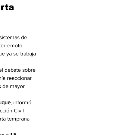
rta 
sistemas de 
terremoto 
e ya se trabaja 
el debate sobre 
ía reaccionar 
s de mayor 
uque
, informó 
ción Civil 
rta temprana 