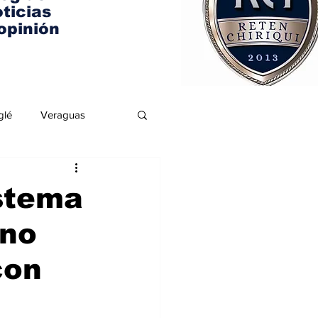
ticias
opinión
glé
Veraguas
stema
 no
con