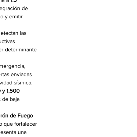
na a 
1.5 
tegración de 
 y emitir 
etectan las 
ctivas 
r determinante 
emergencia, 
rtas enviadas 
vidad sísmica.
 y 1,500 
 de baja 
urón de Fuego 
o que fortalecer 
resenta una 