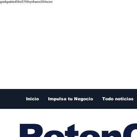
gta8gwbbd59u57f3hyx6woo264sceo
Inicio
Impulsa tu Negocio
Todo noticias
RetenC