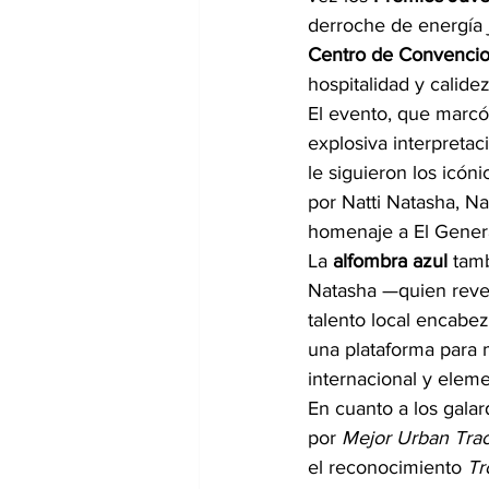
derroche de energía j
Centro de Convenci
hospitalidad y calid
El evento, que marcó 
explosiva interpretac
le siguieron los icó
por Natti Natasha, N
homenaje a El Gener
La 
alfombra azul
 tam
Natasha —quien reveló
talento local encabe
una plataforma para m
internacional y elem
En cuanto a los gala
por 
Mejor Urban Tra
el reconocimiento 
Tr