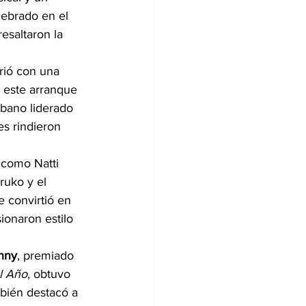
lebrado en el 
esaltaron la 
rió con una 
A este arranque 
bano liderado 
s rindieron 
 como Natti 
ruko y el 
 convirtió en 
ionaron estilo 
nny
, premiado 
el Año
, obtuvo 
mbién destacó a 