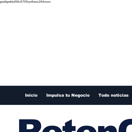
gta8gwbbd59u57f3hyx6woo264sceo
Inicio
Impulsa tu Negocio
Todo noticias
RetenC