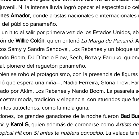
uvenil. Ni la intensa lluvia logró opacar el espectáculo ce
ones Amador
, donde artistas nacionales e internacionales r
ez del público panameño.
un hito al salir por primera vez de los Estados Unidos, ab
ión de 
Willie Colón
, quien entonó 
La Murga de Panamá
. 
nicos Samy y Sandra Sandoval, Los Rabanes y un bloque ur
ando Boom, DJ Dímelo Flow, Sech, Boza y Farruko, quiene
al, pionero del reguetón panameño.
bién se robó el protagonismo, con la presencia de figuras
 que espera una niña—, Nadia Ferreira, Gloria Trevi, Far
zado por Akim, Los Rabanes y Nando Boom. La pasarela se
ostrar moda, tradición y elegancia, con atuendos que fus
entos autóctonos, como la mola guna.
rdones, los grandes ganadores de la noche fueron 
Bad Bu
ck
, y 
Karol G
, quien además de coronarse como 
Artista d
opical Hit
 con 
Si antes te hubiera conocido
. La velada ta