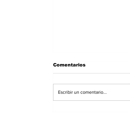
Comentarios
Escribir un comentario...
Panamá registra 348
homicidios hasta julio
de 2026; Chiriquí
acumula 15 casos