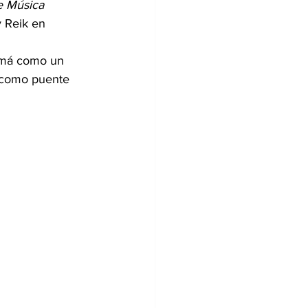
 Música 
 Reik en 
namá como un 
n como puente 