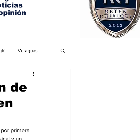
ticias
opinión
glé
Veraguas
n de
en
r por primera 
ical y un 