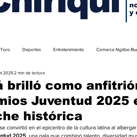
no
y 
 Toro
Deportes
Entretenimiento
Comarca Ngäbe-Bu
pt 2025
2 min de lectura
brilló como anfitrió
mios Juventud 2025 
he histórica
e convirtió en el epicentro de la cultura latina al alberga
entud 2025
, una gala que combinó talento, diversidad mus