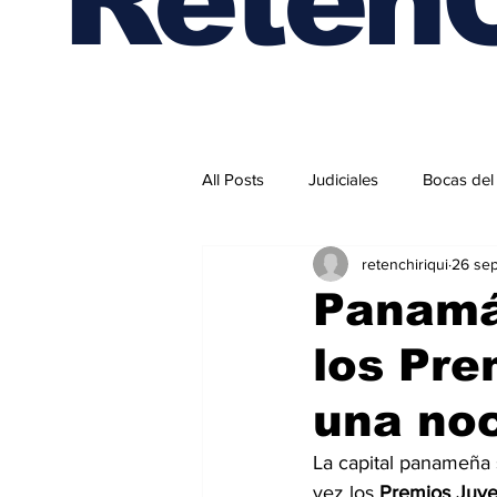
All Posts
Judiciales
Bocas del
retenchiriqui
26 se
Internacionales
Panamá 
los Pre
una noc
La capital panameña s
vez los 
Premios Juv