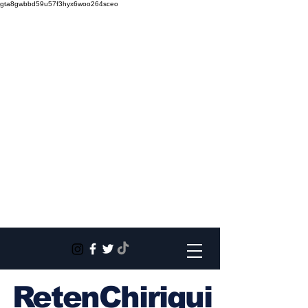
gta8gwbbd59u57f3hyx6woo264sceo
RetenChiriqui