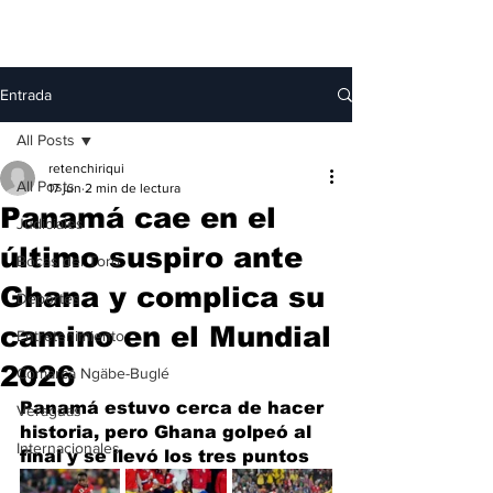
Entrada
All Posts
retenchiriqui
All Posts
17 jun
2 min de lectura
Panamá cae en el
Judiciales
último suspiro ante
Bocas del Toro
Ghana y complica su
Deportes
camino en el Mundial
Entretenimiento
2026
Comarca Ngäbe-Buglé
Panamá estuvo cerca de hacer 
Veraguas
historia, pero Ghana golpeó al 
Internacionales
final y se llevó los tres puntos