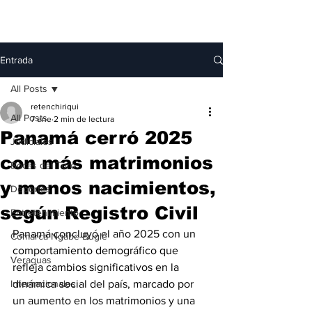
Entrada
All Posts
retenchiriqui
All Posts
7 ene
2 min de lectura
Panamá cerró 2025
Judiciales
con más matrimonios
Bocas del Toro
y menos nacimientos,
Deportes
según Registro Civil
Entretenimiento
Panamá concluyó el año 2025 con un 
Comarca Ngäbe-Buglé
comportamiento demográfico que 
Veraguas
refleja cambios significativos en la 
Internacionales
dinámica social del país, marcado por 
un aumento en los matrimonios y una 