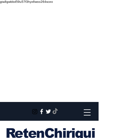
gta8gwbbd59u57f3hyx6woo264sceo
RetenChiriqui