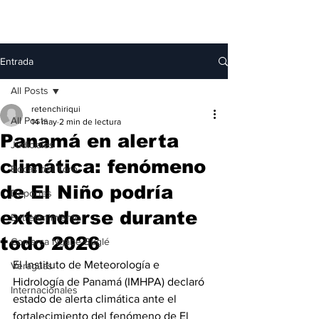
Entrada
All Posts
retenchiriqui
All Posts
14 may
2 min de lectura
Panamá en alerta
Judiciales
climática: fenómeno
Bocas del Toro
de El Niño podría
Deportes
extenderse durante
Entretenimiento
todo 2026
Comarca Ngäbe-Buglé
El Instituto de Meteorología e 
Veraguas
Hidrología de Panamá (IMHPA) declaró 
Internacionales
estado de alerta climática ante el 
fortalecimiento del fenómeno de El 