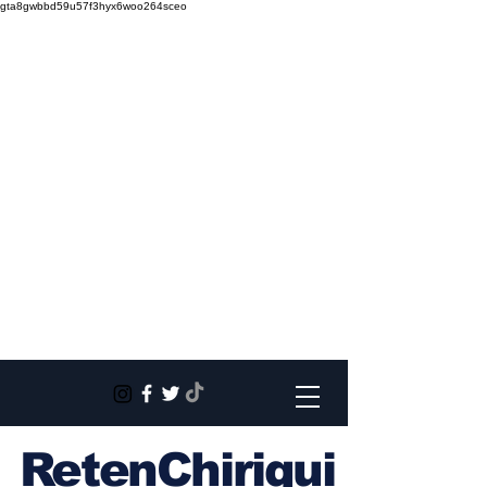
gta8gwbbd59u57f3hyx6woo264sceo
RetenChiriqui