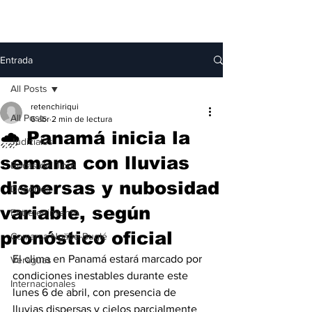
Entrada
All Posts
retenchiriqui
All Posts
6 abr
2 min de lectura
🌧️ Panamá inicia la
Judiciales
semana con lluvias
Bocas del Toro
dispersas y nubosidad
Deportes
variable, según
Entretenimiento
pronóstico oficial
Comarca Ngäbe-Buglé
El clima en Panamá estará marcado por 
Veraguas
condiciones inestables durante este 
Internacionales
lunes 6 de abril, con presencia de 
lluvias dispersas y cielos parcialmente 