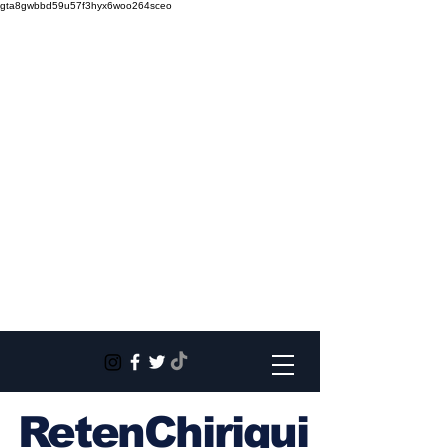
gta8gwbbd59u57f3hyx6woo264sceo
RetenChiriqui