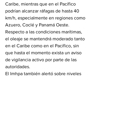
Caribe, mientras que en el Pacífico 
podrían alcanzar ráfagas de hasta 40 
km/h, especialmente en regiones como 
Azuero, Coclé y Panamá Oeste.
Respecto a las condiciones marítimas, 
el oleaje se mantendrá moderado tanto 
en el Caribe como en el Pacífico, sin 
que hasta el momento exista un aviso 
de vigilancia activo por parte de las 
autoridades.
El Imhpa también alertó sobre niveles 
de radiación UV-B que oscilarán entre 
moderados y extremos (5 a 11+), por lo 
que se recomienda a la población tomar 
medidas de protección durante la 
exposición prolongada al sol.