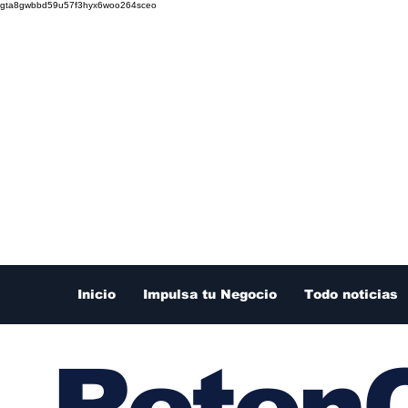
gta8gwbbd59u57f3hyx6woo264sceo
Inicio
Impulsa tu Negocio
Todo noticias
RetenC