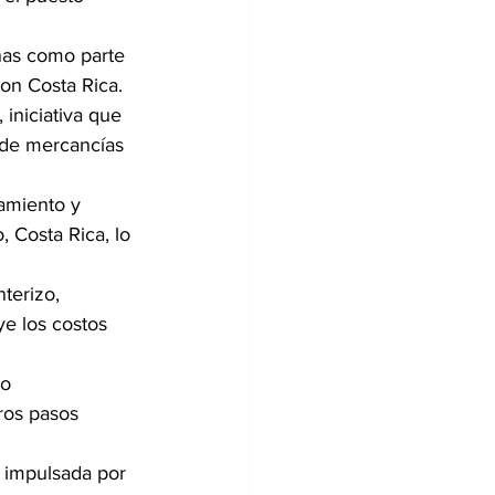
nas como parte 
con Costa Rica.
iniciativa que 
o de mercancías 
jamiento y 
 Costa Rica, lo 
terizo, 
ye los costos 
o 
ros pasos 
s impulsada por 