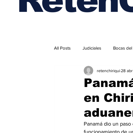
All Posts
Judiciales
Bocas del
retenchiriqui
28 abr
Internacionales
Panamá
en Chir
aduane
Panamá dio un paso cl
funcionamiento de un 