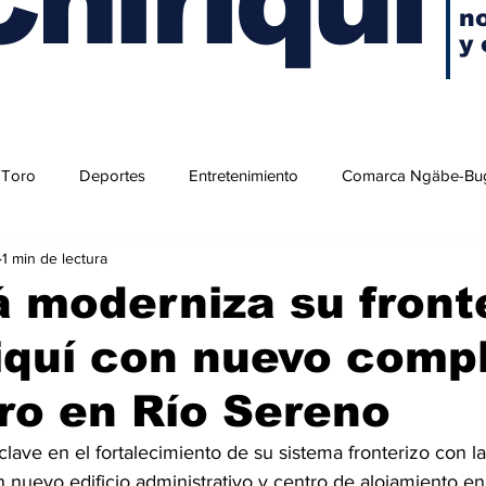
no
y 
 Toro
Deportes
Entretenimiento
Comarca Ngäbe-Bu
1 min de lectura
 moderniza su front
iquí con nuevo comp
ro en Río Sereno
ave en el fortalecimiento de su sistema fronterizo con l
nuevo edificio administrativo y centro de alojamiento en