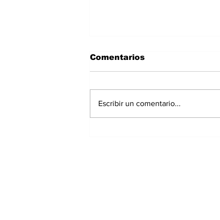
Comentarios
Escribir un comentario...
Panamá registra 348
homicidios hasta julio
de 2026; Chiriquí
acumula 15 casos
Suscríbete a nuest