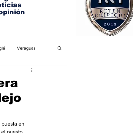
ticias
opinión
glé
Veraguas
era
lejo
a puesta en 
 el puesto 