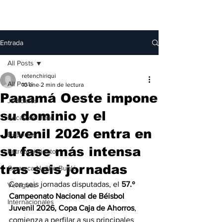
Entrada
All Posts
retenchiriqui
All Posts
10 ene
2 min de lectura
Panamá Oeste impone
Judiciales
su dominio y el
Bocas del Toro
Juvenil 2026 entra en
Deportes
su fase más intensa
Entretenimiento
tras seis jornadas
Comarca Ngäbe-Buglé
Con seis jornadas disputadas, el 
57.º 
Veraguas
Campeonato Nacional de Béisbol 
Internacionales
Juvenil 2026, Copa Caja de Ahorros
, 
comienza a perfilar a sus principales 