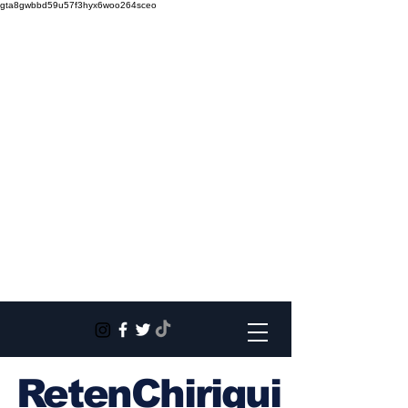
gta8gwbbd59u57f3hyx6woo264sceo
RetenChiriqui