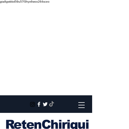
gta8gwbbd59u57f3hyx6woo264sceo
RetenChiriqui