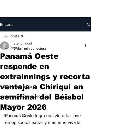
Entrada
All Posts
retenchiriqui
All Posts
16 abr
1 min de lectura
Panamá Oeste
Judiciales
responde en
Bocas del Toro
extrainnings y recorta
Deportes
ventaja a Chiriquí en
Entretenimiento
semifinal del Béisbol
Comarca Ngäbe-Buglé
Mayor 2026
Veraguas
Internacionales
Panamá Oeste logró una victoria clave 
en episodios extras y mantiene viva la 