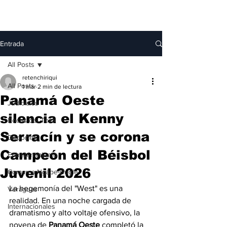
Entrada
All Posts
retenchiriqui
All Posts
1 mar
2 min de lectura
Panamá Oeste
Judiciales
silencia el Kenny
Bocas del Toro
Serracín y se corona
Deportes
Campeón del Béisbol
Entretenimiento
Juvenil 2026
Comarca Ngäbe-Buglé
La hegemonía del "West" es una 
Veraguas
realidad. En una noche cargada de 
Internacionales
dramatismo y alto voltaje ofensivo, la 
novena de 
Panamá Oeste
 completó la 