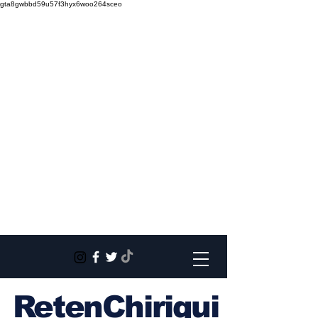
gta8gwbbd59u57f3hyx6woo264sceo
RetenChiriqui