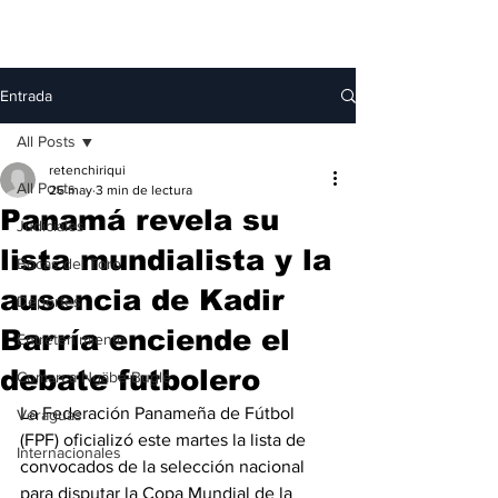
Entrada
All Posts
retenchiriqui
All Posts
26 may
3 min de lectura
Panamá revela su
Judiciales
lista mundialista y la
Bocas del Toro
ausencia de Kadir
Deportes
Barría enciende el
Entretenimiento
debate futbolero
Comarca Ngäbe-Buglé
La Federación Panameña de Fútbol 
Veraguas
(FPF) oficializó este martes la lista de 
Internacionales
convocados de la selección nacional 
para disputar la Copa Mundial de la 