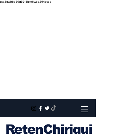
gta8gwbbd59u57f3hyx6woo264sceo
RetenChiriqui