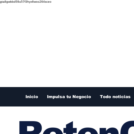
gta8gwbbd59u57f3hyx6woo264sceo
Inicio
Impulsa tu Negocio
Todo noticias
RetenC