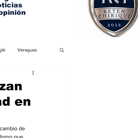
ticias
opinión
glé
Veraguas
rzan
ad en
rcambio de 
lismo que 