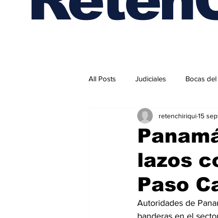
All Posts
Judiciales
Bocas del
retenchiriqui
15 sep
Internacionales
Panamá 
lazos 
Paso C
Autoridades de Panam
banderas en el secto