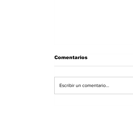
Comentarios
Escribir un comentario...
Panamá registra 348
homicidios hasta julio
de 2026; Chiriquí
acumula 15 casos