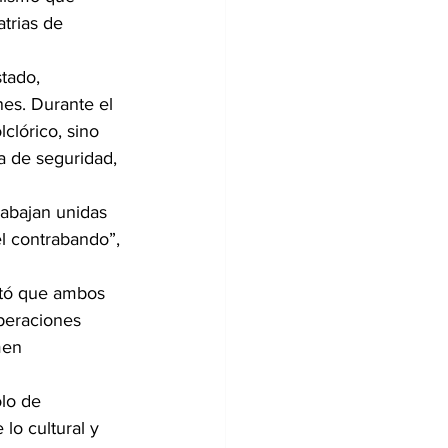
trias de 
tado, 
es. Durante el 
clórico, sino 
a de seguridad, 
rabajan unidas 
el contrabando”, 
ltó que ambos 
peraciones 
men 
lo de 
lo cultural y 