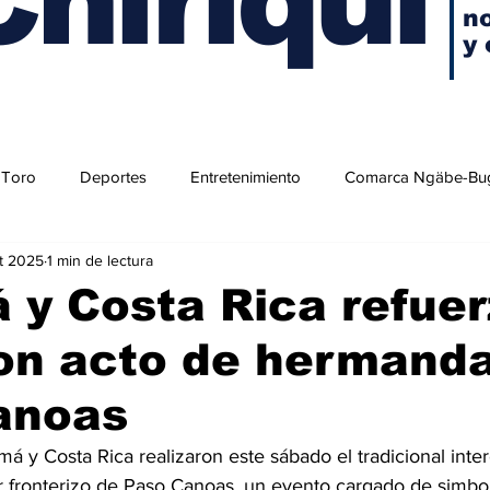
no
y 
 Toro
Deportes
Entretenimiento
Comarca Ngäbe-Bu
t 2025
1 min de lectura
y Costa Rica refue
con acto de hermand
anoas
á y Costa Rica realizaron este sábado el tradicional inte
r fronterizo de Paso Canoas, un evento cargado de simbo