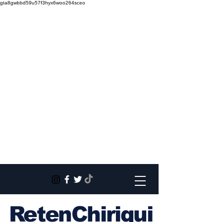
gta8gwbbd59u57f3hyx6woo264sceo
RetenChiriqui