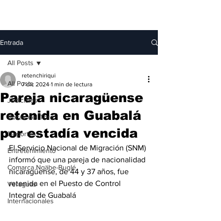
Entrada
All Posts
retenchiriqui
All Posts
7 dic 2024
1 min de lectura
Pareja nicaragüense
Judiciales
retenida en Guabalá
Bocas del Toro
por estadía vencida
Deportes
El Servicio Nacional de Migración (SNM) 
Entretenimiento
informó que una pareja de nacionalidad 
Comarca Ngäbe-Buglé
nicaragüense, de 44 y 37 años, fue 
retenida en el Puesto de Control 
Veraguas
Integral de Guabalá
Internacionales