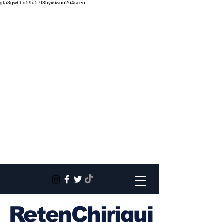
gta8gwbbd59u57f3hyx6woo264sceo
RetenChiriqui