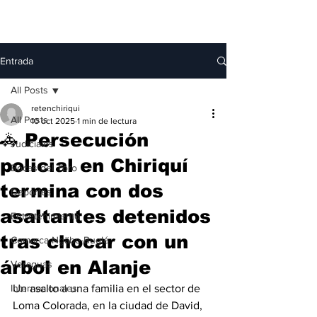
Entrada
All Posts
retenchiriqui
All Posts
10 oct 2025
1 min de lectura
🚓 Persecución
Judiciales
policial en Chiriquí
Bocas del Toro
termina con dos
Deportes
asaltantes detenidos
Entretenimiento
tras chocar con un
Comarca Ngäbe-Buglé
árbol en Alanje
Veraguas
Internacionales
Un asalto a una familia en el sector de 
Loma Colorada, en la ciudad de David, 